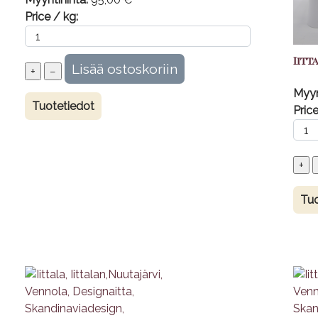
Price / kg:
Iitt
Myyn
Tuotetiedot
Price
Tuo