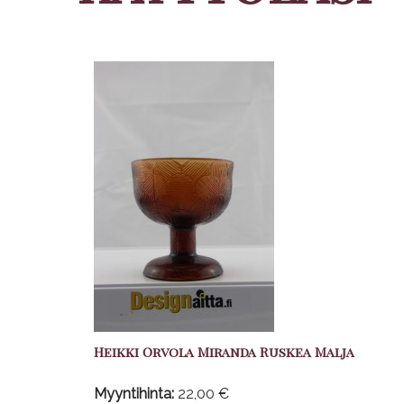
Heikki Orvola Miranda Ruskea Malja
Myyntihinta:
22,00 €