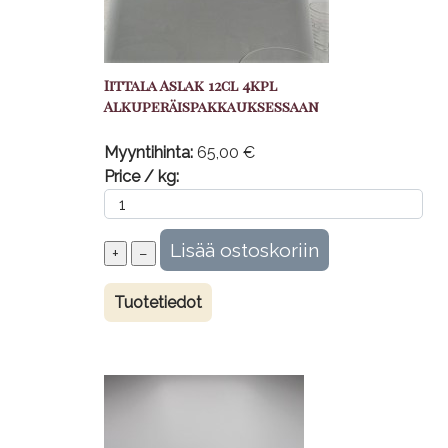
Iittala Aslak 12cl 4kpl
Alkuperäispakkauksessaan
Myyntihinta:
65,00 €
Price / kg:
Tuotetiedot