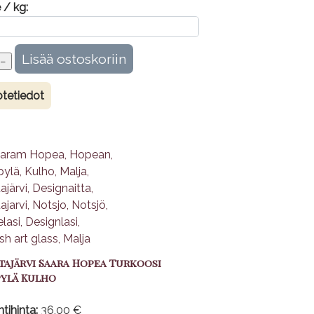
 / kg:
tetiedot
ajärvi Saara Hopea Turkoosi
pylä Kulho
tihinta:
36,00 €