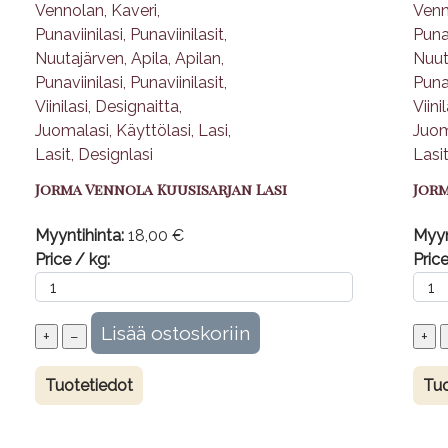
Jorma Vennola Kuusisarjan Lasi
Jor
Myyntihinta:
18,00 €
Myyn
Price / kg:
Price
Tuotetiedot
Tuo