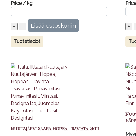
Price / kg:
Price
Tuotetiedot
Tuo
Nuut
Näp
Nuutajärvi Saara Hopea Traviata 2kpl
Myyn