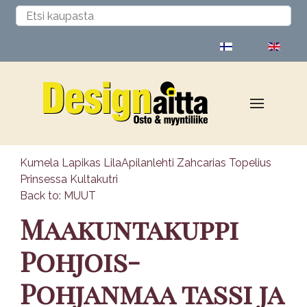
Valitse kieli
Kumela Lapikas Lila
Apilanlehti Zahcarias Topelius
Prinsessa Kultakutri
Back to: MUUT
Maakuntakuppi
Pohjois-
Pohjanmaa tassi ja