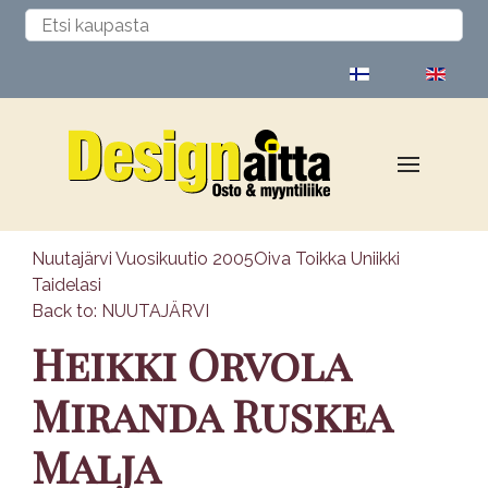
Valitse kieli
Nuutajärvi Vuosikuutio 2005
Oiva Toikka Uniikki
Taidelasi
Back to: NUUTAJÄRVI
Heikki Orvola
Miranda Ruskea
Malja