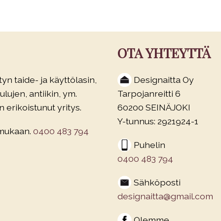
OTA YHTEYTTÄ
yn taide- ja käyttölasin,
Designaitta Oy
lujen, antiikin, ym.
Tarpojanreitti 6
 erikoistunut yritys.
60200 SEINÄJOKI
Y-tunnus: 2921924-1
 mukaan.
0400 483 794
Puhelin
0400 483 794
Sähköposti
designaitta@gmail.com
Olemme