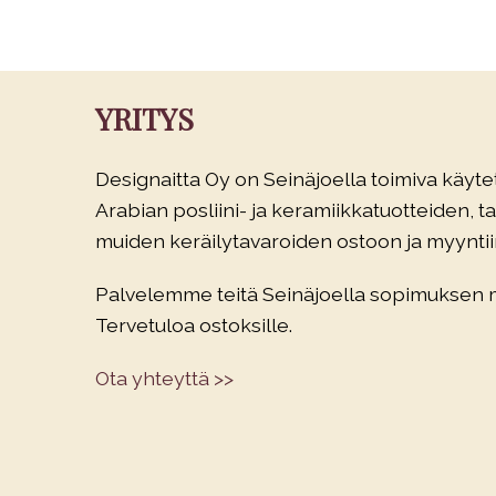
YRITYS
Designaitta Oy on Seinäjoella toimiva käytet
Arabian posliini- ja keramiikkatuotteiden, tau
muiden keräilytavaroiden ostoon ja myyntiin
Palvelemme teitä Seinäjoella sopimuksen
Tervetuloa ostoksille.
Ota yhteyttä >>