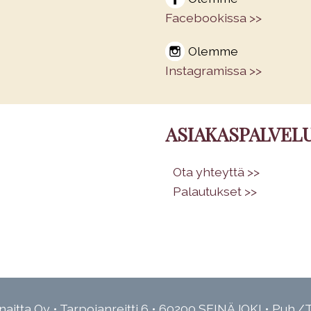
Facebookissa >>
Olemme
Instagramissa >>
ASIAKASPALVEL
•
Ota yhteyttä >>
•
Palautukset >>
aitta Oy • Tarpojanreitti 6 • 60200 SEINÄJOKI • Puh./T