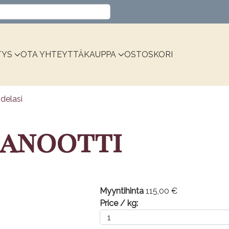
Valitse kieli
TYS
OTA YHTEYTTÄ
KAUPPA
OSTOSKORI
idelasi
Kanootti
Myyntihinta
115,00 €
Price / kg: