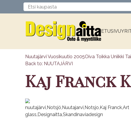
ETUSIVU
YRI
Nuutajärvi Vuosikuutio 2005
Oiva Toikka Uniikki Ta
Back to: NUUTAJÄRVI
Kaj Franck 
nuutajärvi,Notsjö,Nuutajarvi,Notsjo,Kaj Franck,Art
glass,Designaitta,Skandinaviadesign