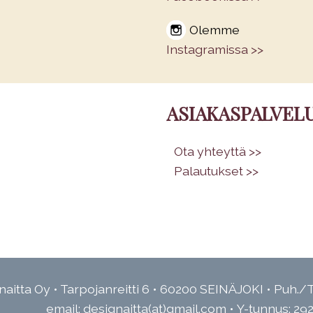
Olemme
Instagramissa >>
ASIAKASPALVEL
•
Ota yhteyttä >>
•
Palautukset >>
aitta Oy • Tarpojanreitti 6 • 60200 SEINÄJOKI • Puh./T
email: designaitta(at)gmail.com • Y-tunnus: 29