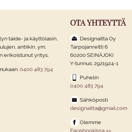
OTA YHTEYTTÄ
yn taide- ja käyttölasin,
Designaitta Oy
lujen, antiikin, ym.
Tarpojanreitti 6
 erikoistunut yritys.
60200 SEINÄJOKI
Y-tunnus: 2921924-1
 mukaan.
0400 483 794
Puhelin
0400 483 794
Sähköposti
designaitta@gmail.com
Olemme
Facebookissa >>