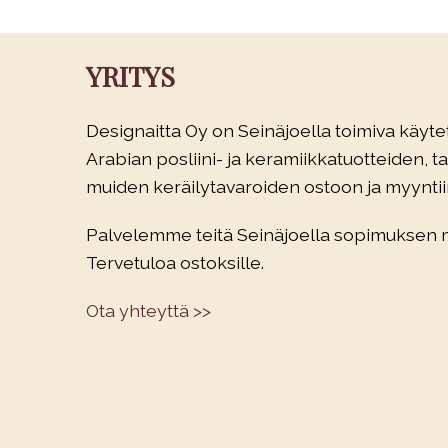
YRITYS
Designaitta Oy on Seinäjoella toimiva käytet
Arabian posliini- ja keramiikkatuotteiden, tau
muiden keräilytavaroiden ostoon ja myyntiin
Palvelemme teitä Seinäjoella sopimuksen
Tervetuloa ostoksille.
Ota yhteyttä >>