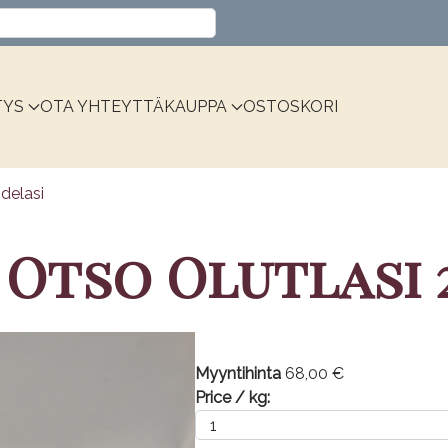
Valitse kieli
TYS
OTA YHTEYTTÄ
KAUPPA
OSTOSKORI
idelasi
Otso Olutlasi 
Myyntihinta
68,00 €
Price / kg: