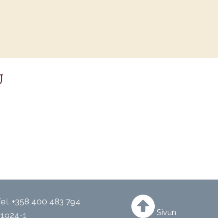
U
el.
+358 400 483 794
Sivun
21924-1