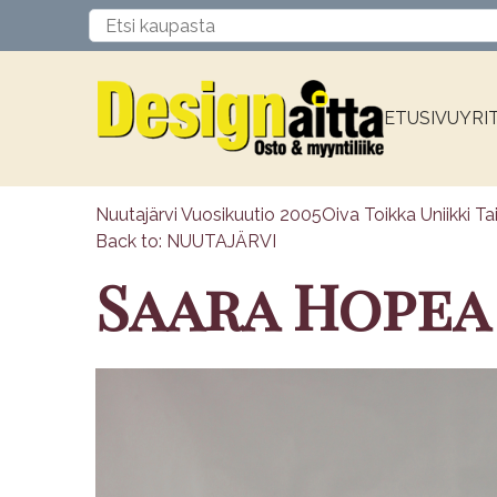
ETUSIVU
YRI
Nuutajärvi Vuosikuutio 2005
Oiva Toikka Uniikki Ta
Back to: NUUTAJÄRVI
Saara Hopea 