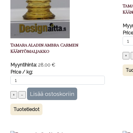
Tam
Kää
Myyn
Price
Tamara Aladin Ambra Carmen
Kääntömaljakko
Myyntihinta:
28,00 €
Tuo
Price / kg:
Tuotetiedot