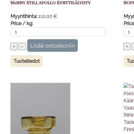
Nanny Still Apollo Kynttilälyhty
Nop
Myyntihinta:
110,00 €
Myyn
Price / kg:
Price
Tuotetiedot
Tuo