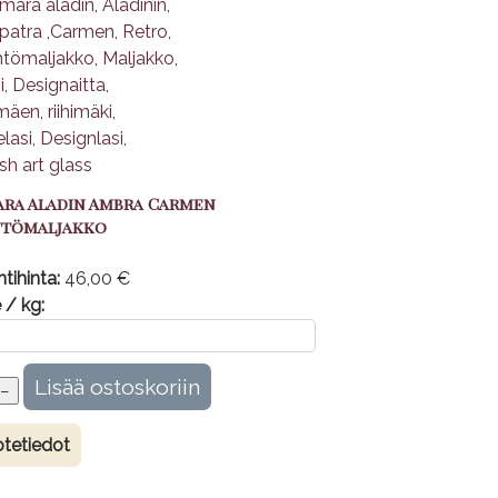
ara Aladin Ambra Carmen
ntömaljakko
tihinta:
46,00 €
 / kg:
tetiedot