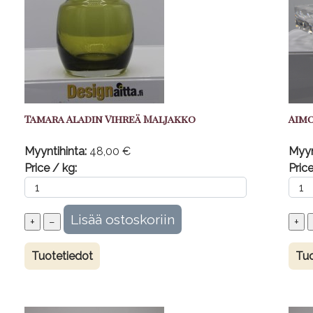
Tamara Aladin Vihreä Maljakko
Aimo
Myyntihinta:
48,00 €
Myyn
Price / kg:
Price
Tuotetiedot
Tuo