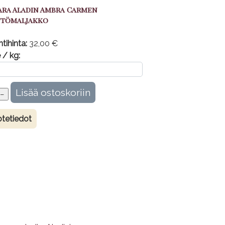
ara Aladin Ambra Carmen
ntömaljakko
tihinta:
32,00 €
 / kg:
tetiedot