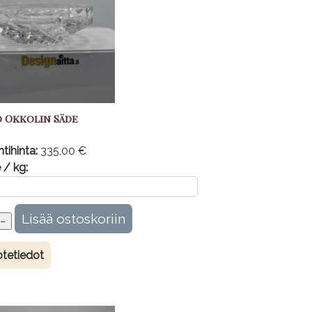
 Okkolin Säde
tihinta:
335,00 €
 / kg:
tetiedot