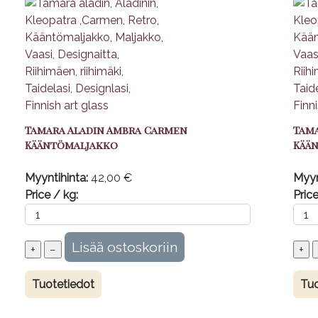
Tamara Aladin Ambra Carmen
Tam
Kääntömaljakko
Kää
Myyntihinta:
42,00 €
Myyn
Price / kg:
Price
Tuotetiedot
Tuo