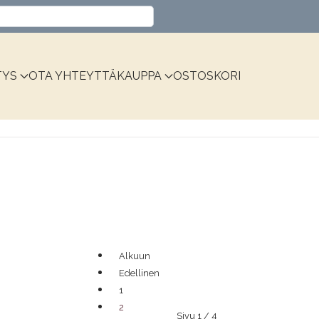
Valitse kieli
TYS
OTA YHTEYTTÄ
KAUPPA
OSTOSKORI
Alkuun
Edellinen
1
2
Sivu 1 / 4