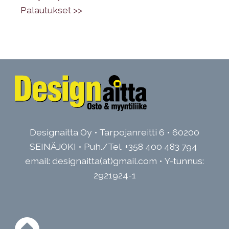
•
Palautukset >>
Designaitta Oy • Tarpojanreitti 6 • 60200
SEINÄJOKI • Puh./Tel.
+358 400 483 794
email: designaitta(at)gmail.com • Y-tunnus:
2921924-1