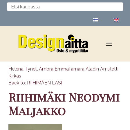
Valitse kieli
Helena Tynell Ambra Emma
Tamara Aladin Amuletti
Kirkas
Back to: RIIHIMÄEN LASI
Riihimäki Neodymi
Maljakko