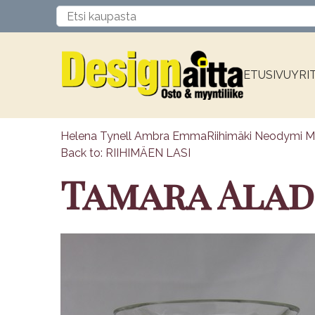
ETUSIVU
YRI
Helena Tynell Ambra Emma
Riihimäki Neodymi M
Back to: RIIHIMÄEN LASI
Tamara Alad