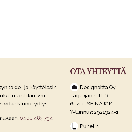
OTA YHTEYTTÄ
yn taide- ja käyttölasin,
Designaitta Oy
lujen, antiikin, ym.
Tarpojanreitti 6
 erikoistunut yritys.
60200 SEINÄJOKI
Y-tunnus: 2921924-1
 mukaan.
0400 483 794
Puhelin