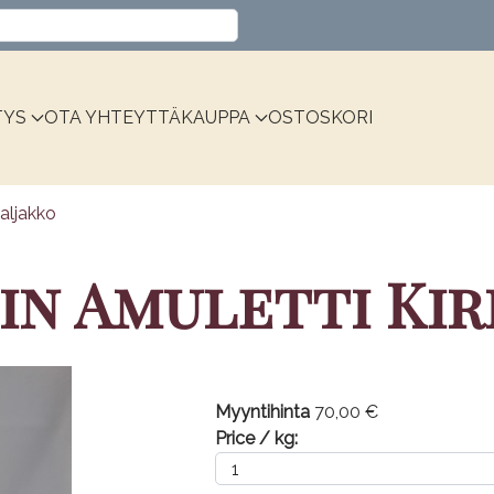
Valitse kieli
TYS
OTA YHTEYTTÄ
KAUPPA
OSTOSKORI
aljakko
in Amuletti Kir
Myyntihinta
70,00 €
Price / kg: