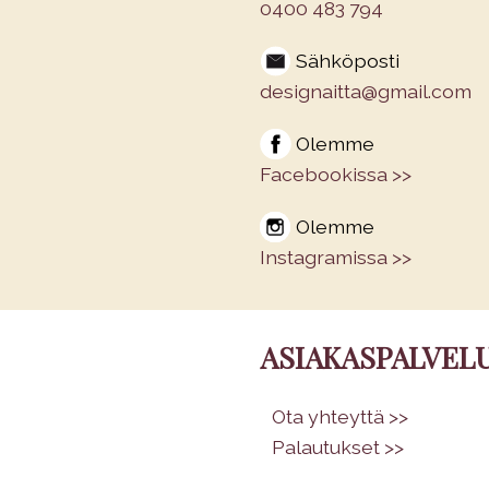
0400 483 794
Sähköposti
designaitta@gmail.com
Olemme
Facebookissa >>
Olemme
Instagramissa >>
ASIAKASPALVEL
•
Ota yhteyttä >>
•
Palautukset >>