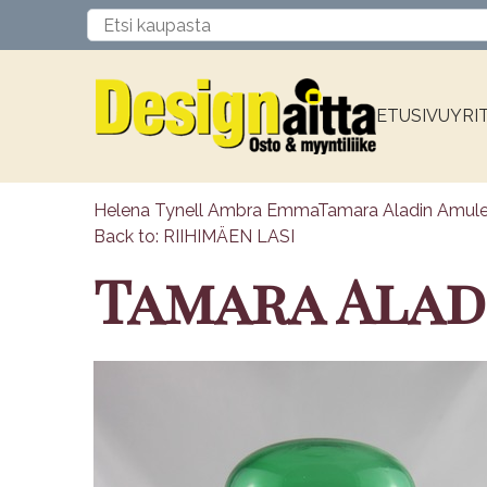
ETUSIVU
YRI
Helena Tynell Ambra Emma
Tamara Aladin Amulet
Back to: RIIHIMÄEN LASI
Tamara Alad