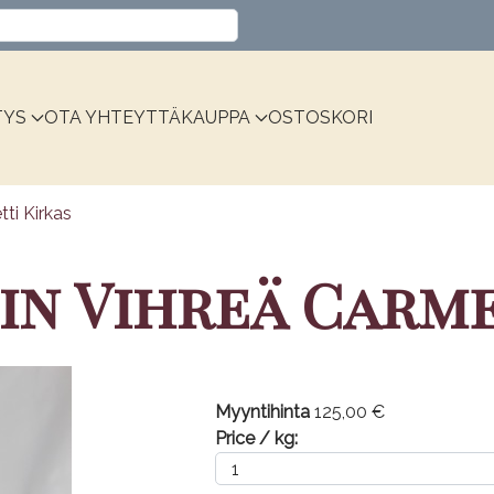
Valitse kieli
TYS
OTA YHTEYTTÄ
KAUPPA
OSTOSKORI
ti Kirkas
in Vihreä Carm
Myyntihinta
125,00 €
Price / kg: