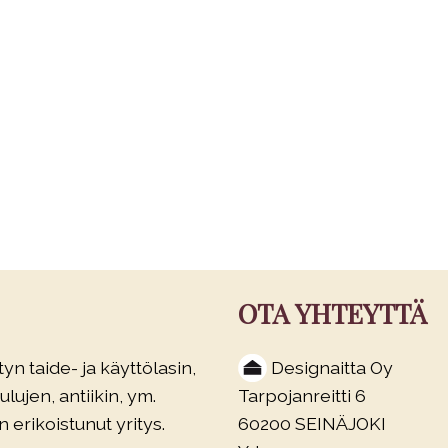
OTA YHTEYTTÄ
yn taide- ja käyttölasin,
Designaitta Oy
lujen, antiikin, ym.
Tarpojanreitti 6
 erikoistunut yritys.
60200 SEINÄJOKI