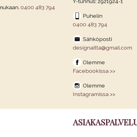
Y-tunnus: 2921924-1
 mukaan.
0400 483 794
Puhelin
0400 483 794
Sähköposti
designaitta@gmail.com
Olemme
Facebookissa >>
Olemme
Instagramissa >>
ASIAKASPALVEL