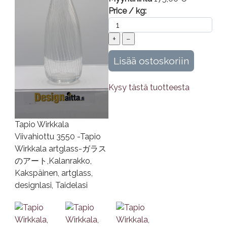
Price / kg:
Kysy tästä tuotteesta
Tapio Wirkkala
Viivahiottu 3550 -Tapio
Wirkkala artglass-ガラス
のアート,Kalanrakko,
Kakspäinen, artglass,
designlasi, Taidelasi