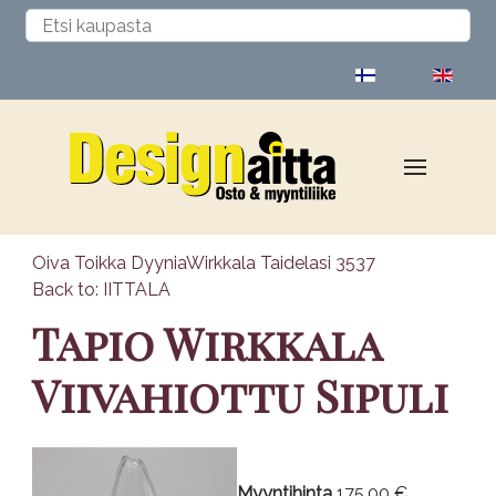
Valitse kieli
Oiva Toikka Dyynia
Wirkkala Taidelasi 3537
Back to: IITTALA
Tapio Wirkkala
Viivahiottu Sipuli
Myyntihinta
175,00 €