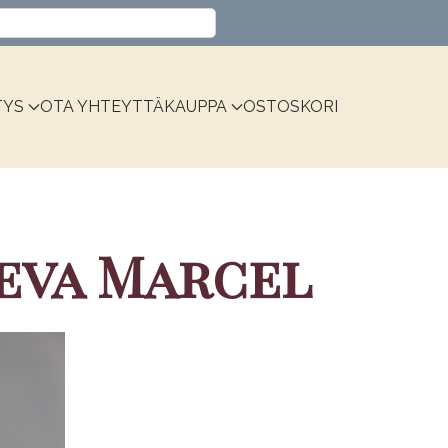
Valitse kieli
TYS
OTA YHTEYTTÄ
KAUPPA
OSTOSKORI
eva Marcel