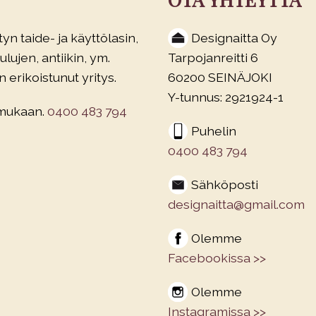
yn taide- ja käyttölasin,
Designaitta Oy
lujen, antiikin, ym.
Tarpojanreitti 6
 erikoistunut yritys.
60200 SEINÄJOKI
Y-tunnus: 2921924-1
 mukaan.
0400 483 794
Puhelin
0400 483 794
Sähköposti
designaitta@gmail.com
Olemme
Facebookissa >>
Olemme
Instagramissa >>