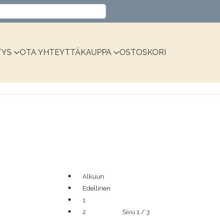
Valitse kieli
TYS
OTA YHTEYTTÄ
KAUPPA
OSTOSKORI
Alkuun
Edellinen
1
Sivu 1 / 3
2