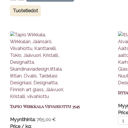
Tuotetiedot
Iitt
Myyn
Tapio Wirkkala Viivahiottu 3545
Price
Myyntihinta:
765,00 €
Price / kg: