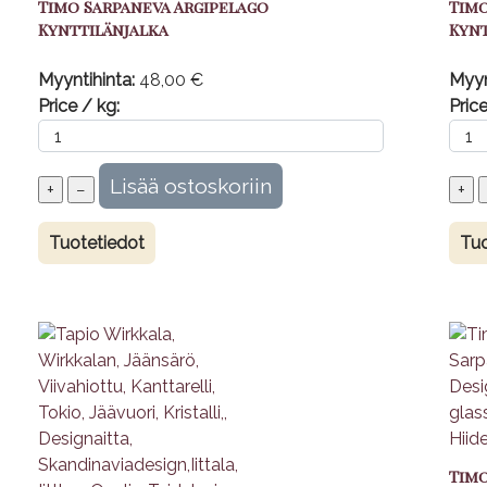
Timo Sarpaneva Argipelago
Timo
Kynttilänjalka
Kynt
Myyntihinta:
48,00 €
Myyn
Price / kg:
Price
Tuotetiedot
Tuo
Timo