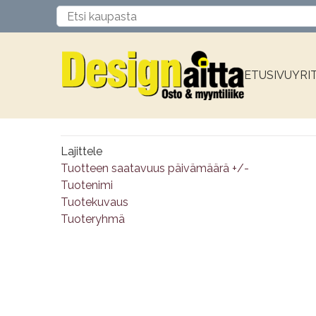
ETUSIVU
YRI
Lajittele
Tuotteen saatavuus päivämäärä +/-
Tuotenimi
Tuotekuvaus
Tuoteryhmä