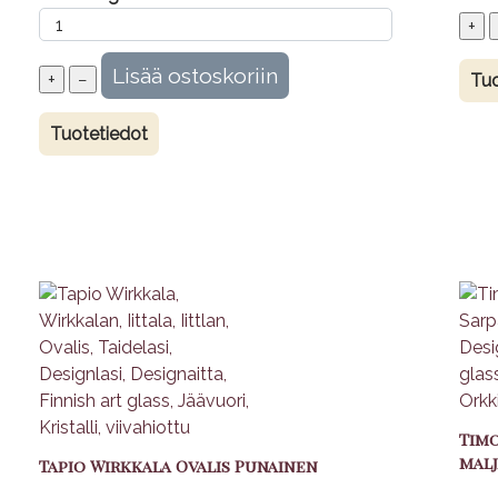
Tuo
Tuotetiedot
Timo
malj
Tapio Wirkkala Ovalis Punainen