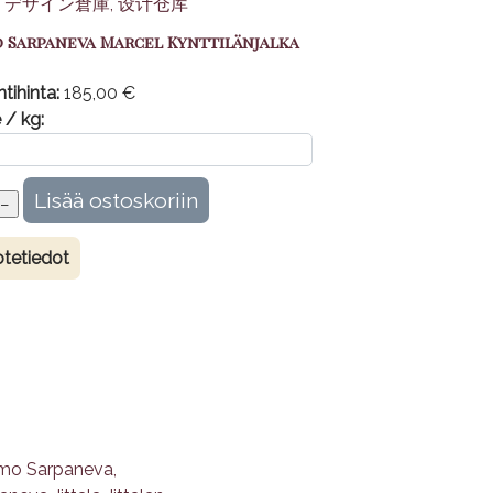
 Sarpaneva Marcel Kynttilänjalka
tihinta:
185,00 €
 / kg:
tetiedot