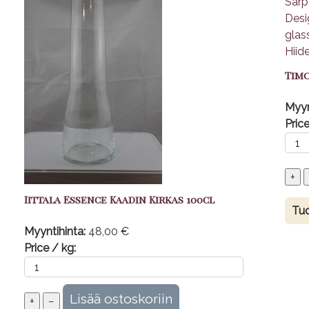
Timo
Myyn
Price
Iittala Essence Kaadin Kirkas 100cl
Tuo
Myyntihinta:
48,00 €
Price / kg: